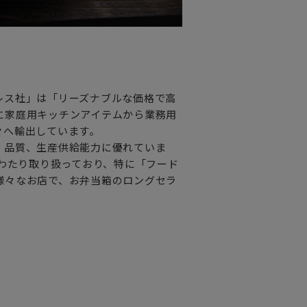
す。
レス社」は「リーズナブルな価格で高
に家庭用キッチンアイテムから業務用
お弁当箱です。
々へ輸出しています。
には十分ご注意下さい。
、品質、生産供給能力に優れていま
ので
にわたり取り扱っており、特に「フード
さい。
様々なお店で、お弁当箱のロングセラ
。
能です。