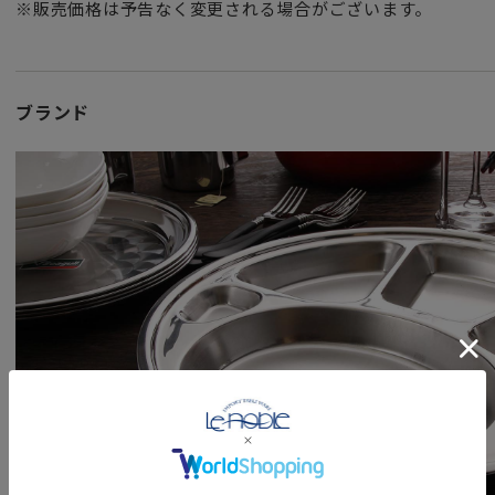
無機質なオールステンレス素材はどこか昭和レトロっぽくっ
※販売価格は予告なく変更される場合がございます。
使用の上でも無駄のない機能美があります。
シンプルなタイの昔スタイルそのままのお弁当箱は
おにぎり、野菜の色など、盛り付けの色どりもより美味しく
ブランド
蓋は膨らみがありふんわりドーム型。
おかずをつぶさずに優しくカバーします。
開閉は ホルダーをパチンと上げ下げするだけ。
取っ手が付いているので、持ち運びも簡単です。
ステンレスは熱伝導率が良いため、温めても冷やしても長時
夏は保冷剤と一緒に保冷バッグに入れてそうめんや冷麺を。
直火OKなのでアウトドアにはもちろん
冬場はストーブの上で直接温めることもできます。
（※大変熱くなりますので、火傷には十分ご注意ください）
プラスチック製やパッキンのあるものと比べ
洗い上がりに油汚れのヌルつきや匂い・色が残らず、さっぱ