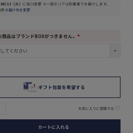
/08/11（火）
に
佐川急便 ※一部エリアは別業者
でお届けします。
阪府
お届け先を変更
の商品はブランドBOXがつきません。
(
必
須
)
ギフト包装を希望する
お気に入りに登録する
カートに入れる