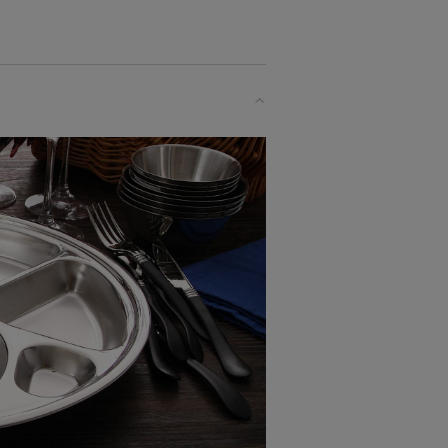
て懐かしさもあり
際立てて見せてくれます。
間温度を持続。
りと清潔。