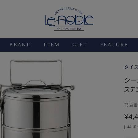
BRAND
ITEM
GIFT
FEATURE
タイス
シー
ステ
商品番
¥
4,
[
44
ポ