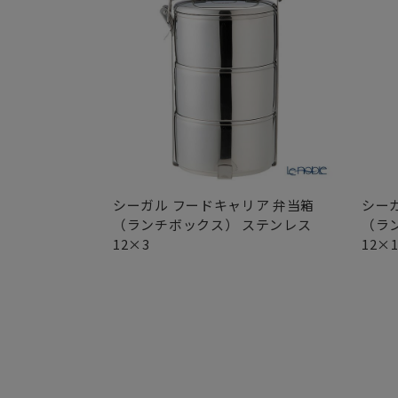
シーガル フードキャリア 弁当箱
シー
（ランチボックス） ステンレス
（ラ
12×3
12×