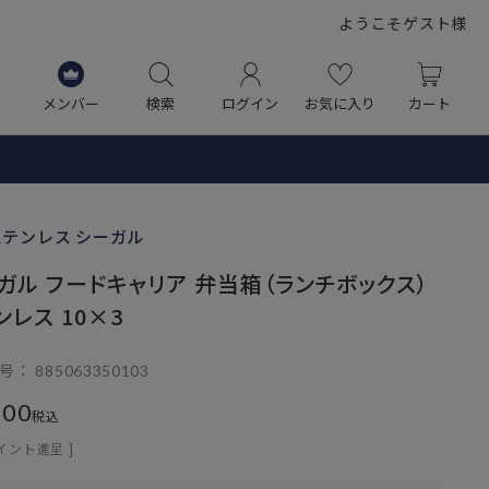
ようこそゲスト様
メンバー
検索
ログイン
お気に入り
カート
テンレス シーガル
ガル フードキャリア 弁当箱（ランチボックス）
ンレス 10×3
号
885063350103
400
税込
イント進呈 ]