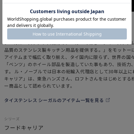
傷がつきにくいステンレス容器は汚れや菌が入り込まず
夏場や梅雨時期の衛生管理もしやすい素材です。
ブランド
また、蓋と本体だけのパッキンのないシンプルな構造で
タイステンレス シーガル
洗いものも楽ちんなのが嬉しいポイント。
角が丸くなっていて、端の汚れも残さずしっかり洗い落せま
シーガル・ステンレス商材のメーカーである「タイ・ステン
品質のステンレス製キッチン用品を提供する。」をモットー
傾けないよう気を付ければ、シンプルでとっても使いやすい
アイテムまで幅広く取り揃え、タイ国内に限らず、世界の国
本体は、逆さにしたり傾けると汁漏れしますので、持ち運び
「ベンツ」のホイール部品を製造していた事もあり、技術力
また、ステンレス製品は電子レンジでのご使用はできません
す。 ル・ノーブルでは日本の総輸入代理店として30年以上
ご使用の場合は、電子レンジ対応可能な容器に移し替えて下
キャリア」は、東急ハンズさん、ロフトさんをはじめとする
ー商品として認められています。
「ご使用上の注意」
・使用前は、台所用洗剤でよく洗って下さい。
タイステンレス シーガルのアイテム一覧を見る
・空焚きはしないでください。
・キズ防止のため、金属製の調理用具を使用しないで下さい
シリーズ
・食器洗浄機は使用できます。
・直火・IH（電磁調理器）・ハロゲン調理器でのご使用は可
フードキャリア
・電子レンジ・オーブンレンジでは使用しないで下さい。