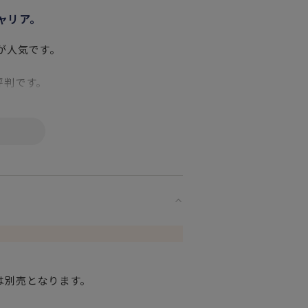
ャリア。
が人気です。
評判です。
す。
さですが
んOK。
ると
かわいさ。
は別売となります。