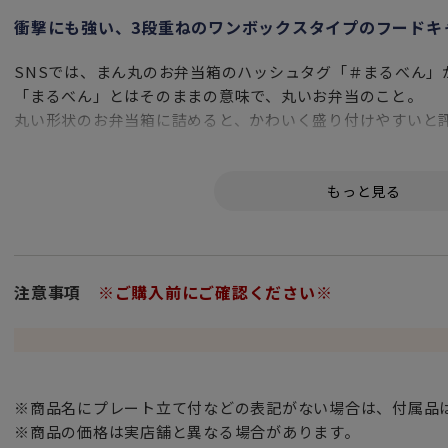
衝撃にも強い、3段重ねのワンボックスタイプのフードキ
SNSでは、まん丸のお弁当箱のハッシュタグ「＃まるべん」
「まるべん」とはそのままの意味で、丸いお弁当のこと。
丸い形状のお弁当箱に詰めると、かわいく盛り付けやすいと
意外と詰めやすい丸弁のステンレス製キャリー型お弁当箱で
人気のあるコンパクトな3段型。
直径10cmサイズは、女性の手にすっぽり収まる大きさと重
深さが5cmとしっかりあるので詰め方次第では男性ももちろ
重箱のように、おかずやサラダ、デザートなどを分けていれ
お弁当箱を開けるランチタイムの楽しみも広がります。
注意事項
※ご購入前にご確認ください※
エスニック料理には、盛りつけ鉢としてお使いください。
ピクニックやアウトドアにも人気のタイプです。
フードキャリアの魅力は、何より取っ手を持って持ち運べる
それに加えてこのサイズは言う事なし。
※商品名にプレート立て付などの表記がない場合は、付属品
※商品の価格は実店舗と異なる場合があります。