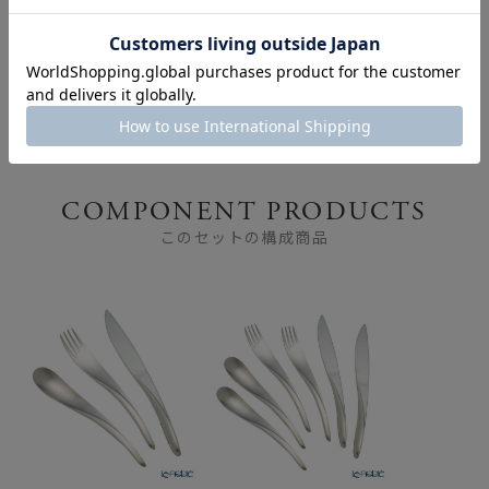
涼し気なガラス食器で演
世界のテーブルウェアを
出する「夏の器/Vetro
巡る旅 ー 日本ブランド
Felice」
と世界の名品 第2弾 ー
COMPONENT PRODUCTS
このセットの構成商品