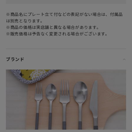
という意味があるようで
シャラクモノも人を楽しませてくれるプロジェクトにするこ
※商品名にプレート立て付などの表記がない場合は、付属品
とを願いに製作されました。
は別売となります。
※商品の価格は実店舗と異なる場合があります。
高級感のある程よい重さがとても使いやすいSHA RA KU
※販売価格は予告なく変更される場合がございます。
MONOカトラリーは
面にSHA RA KU MONOのロゴが刻印してあります。
※材質：18-10ステンレス、仕上げ：オール艶消し仕上げ
ブランド
「LEAF リーフ Lシリーズ」
SHA RA KU MONOのカトラリーシリーズLEAFは
その名の通り木の葉のような流線形の美しいフォルムをして
います。
少しカーブした自然感のあるフラットウェアーで使うことの
楽しさを表現しました。
皿におく、カップにそえる、小鉢に入れる、など
日本の器にもピタリと合うやさしい形のデザインです。
その美しい仕上がりには、日本の確かな技術力を感じます。
長年使っても飽きの来ないデザインと品質は