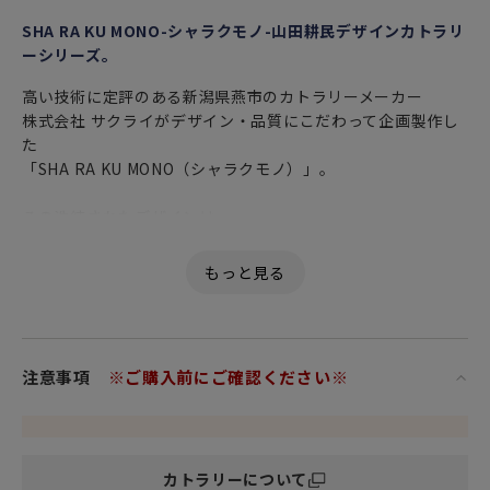
SHA RA KU MONO-シャラクモノ-山田耕民デザインカトラリ
ーシリーズ。
高い技術に定評のある新潟県燕市のカトラリーメーカー
株式会社 サクライがデザイン・品質にこだわって企画製作し
た
「SHA RA KU MONO（シャラクモノ）」。
その洗練されたデザインは
グローバルナイフ（世界中のシェフが絶賛する、Made In
Japanの包丁）などでも
世界的に評価の高い 山田耕民（やまだ こうみん）氏が制作指
揮を担当しました。
そんな「SHA RA KU MONO」の優れたデザイン性、素材感、
ジャポニズムテイストを
注意事項
※ご購入前にご確認ください※
手に触れて感じてみてください。
ブランド名は、江戸時代に蔦屋という版元が製作していた写
楽の浮世絵からとられました。
カトラリーについて
東洲斎 写楽（とうしゅうさい しゃらく）とは、東西のシャレ