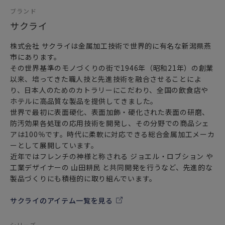
贈り物にも喜んでいただけるのではないでしょうか。
ブランド
サクライ
株式会社 サクライは金属加工技術で世界的に有名な新潟県燕
市にあります。
その世界基準のモノづくりの街で1946年（昭和21年）の創業
以来、培ってきた職人技と先進技術を融合させることによ
り、日本人のためのカトラリーにこだわり、全国の飲食店や
ホテルに高品質な製品を提供してきました。
世界で最初に表面硬化、表面加飾・硬化された表面の研磨、
防汚効果各処理の応用技術を開発し、その分野での商品シェ
アは100％です。時代に柔軟に対応できる総合金属加工メーカ
ーとして展開しています。
近年ではフレンチの神様と称される ジョエル・ロブション や
工業デザイナーの 山田耕民 と共同開発を行うなど、先進的な
製品づくりにも積極的に取り組んでいます。
サクライのアイテム一覧を見る
シリーズ