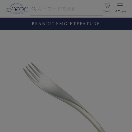
カート
BRAND
ITEM
GIFT
FEATURE