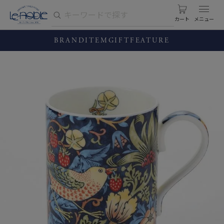
カート
BRAND
ITEM
GIFT
FEATURE