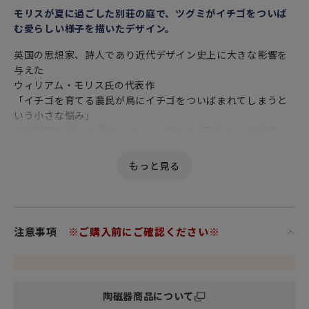
モリスが夏に過ごした別荘の庭で、ツグミがイチゴをついば
む愛らしい様子を描いたデザイン。
英国の思想家、詩人であり近代デザイン史上に大きな影響を
与えた
ウィリアム・モリス氏の代表作
「イチゴを育てる農民が鳥にイチゴをついばまれてしまうと
いう小さな悩み」
の世界観を描いた「Strawberry-Thief（日本名 いちご泥
棒）」。
ウィリアム・モリスの数あるデザインの中でもひときわ絶大
な人気を誇ります。
「いちご泥棒」のデザインは
園芸家たちの日常の暮らしの中にある小さな悩みからインス
注意事項
※ご購入前にご確認ください※
ピレーションを得ています。
モリスはケルムスコット・マナー
（忙しく活動するモリスがロンドンの喧騒を離れて過ごし
た、田舎の別荘地。）
陶磁器商品について
でいちごを育てようとしましたが、食いしん坊の鳥たちにす