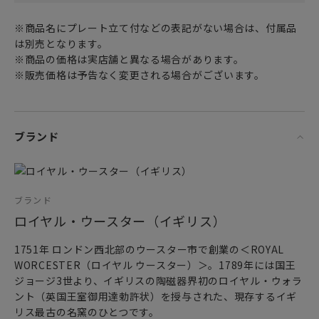
ぐ食べられてしまいます。
モリスの手記にも記述されている通り、本当は種類の異なる
※商品名にプレート立て付などの表記がない場合は、付属品
鳥だったのですが
は別売となります。
モリスはこの鳥を愛らしいツグミに替えてデザインしまし
※商品の価格は実店舗と異なる場合があります。
た。
※販売価格は予告なく変更される場合がございます。
モリスの活動の中でも、ひときわ充実しているのが
自然の樹木や草花などをモチーフにしたデザインです。
このモリスのデザインは一世紀以上を経た今日でも少しも新
ブランド
鮮さを失わず
世界中で根強いファンに愛され続けています。
こちらのデザインは、特に合わせ鏡のような左右対称の構図
ブランド
が特徴です。
ロイヤル・ウースター（イギリス）
350mlマグカップは、容量たっぷりの大きいサイズですので
1751年 ロンドン西北部のウースター市で創業の＜ROYAL
読書などゆっくり寛ぐ時間におすすめです。
WORCESTER（ロイヤル ウースター）＞。1789年には国王
ご自宅やオフィスなどでアメリカンコーヒーやホットミル
ジョージ3世より、イギリスの陶磁器界初のロイヤル・ウォラ
ク、ココア、スープなど
ント（英国王室御用達勅許状）を授与された、現存するイギ
使い方はあなた次第です。
リス最古の名窯のひとつです。