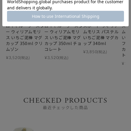
ロイヤル・ウースタ
ロイヤル・ウースタ
スポード ウィリア
スポ
ー ウィリアムモリ
ー ウィリアムモリ
ムモリス パステル
ムモ
ス いちご泥棒 マグ
ス いちご泥棒 マグ
いちご泥棒 マグカ
いち
カップ 350ml クリ
カップ 350ml チョ
ップ 340ml
フォ
ムゾン
コレート
カッ
¥
3,850
(税込)
ト 2
¥
3,520
(税込)
¥
3,520
(税込)
¥
10
CHECKED PRODUCTS
最近チェックした商品