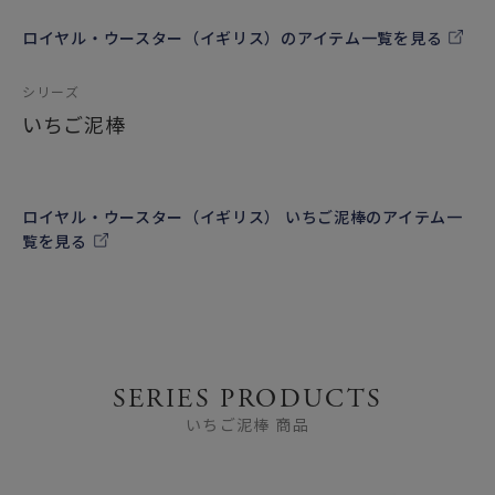
キッチンにさりげなく一輪挿しのフラワーベース（花瓶）と
ロイヤル・ウースター（イギリス）のアイテム一覧を見る
して置いたり
カップボードにオブジェとして飾っていただくだけで
シリーズ
気軽に英国雑貨の雰囲気をお楽しみ頂ける心温まるデザイン
です。
いちご泥棒
女性・男性にかかわらず、日頃お世話になっている方、大切
な方へ
特別な記念日に心を込めた上品な贈り物、お祝いのギフトや
ロイヤル・ウースター（イギリス） いちご泥棒のアイテム一
プレゼントとしてだけでなく
覧を見る
頑張った自分へのご褒美としても最適です。
□William Morris（1834～1896年）
19世紀後半、装飾デザインの分野で活躍した英国の芸術家。
傑出したインテリアデザイナーであると同時に、画家、詩
人、グラフィックデザイナー、出版人、社会主義活動家と多
SERIES PRODUCTS
彩な顔を持ち、それぞれの分野で目覚ましい業績を残しまし
いちご泥棒 商品
た。アーツ＆クラフツ運動に影響を与え、近代デザインの父
とも呼ばれています。