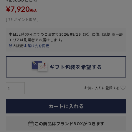
のところ
¥
8,800
¥
7,920
税込
[
79
ポイント進呈 ]
本日
12時00分
までのご注文で
2026/08/19（水）
に
佐川急便 ※一部
エリアは別業者
でお届けします。
大阪府
お届け先を変更
ギフト包装を希望する
お気に入りに登録する
カートに入れる
この商品はブランドBOXがつきます