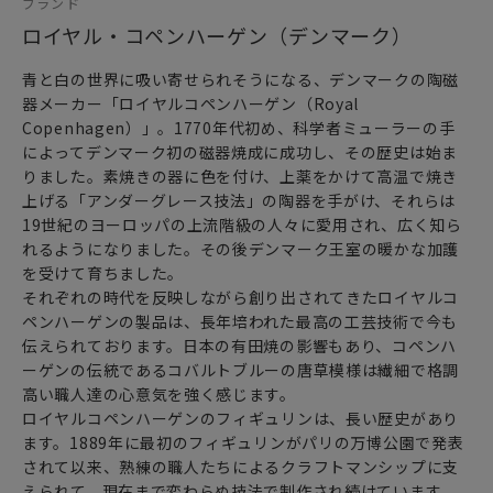
ブランド
ロイヤル・コペンハーゲン（デンマーク）
青と白の世界に吸い寄せられそうになる、デンマークの陶磁
器メーカー「ロイヤルコペンハーゲン（Royal
Copenhagen）」。1770年代初め、科学者ミューラーの手
によってデンマーク初の磁器焼成に成功し、その歴史は始ま
りました。素焼きの器に色を付け、上薬をかけて高温で焼き
上げる「アンダーグレース技法」の陶器を手がけ、それらは
19世紀のヨーロッパの上流階級の人々に愛用され、広く知ら
れるようになりました。その後デンマーク王室の暖かな加護
を受けて育ちました。
それぞれの時代を反映しながら創り出されてきたロイヤルコ
ペンハーゲンの製品は、長年培われた最高の工芸技術で今も
伝えられております。日本の有田焼の影響もあり、コペンハ
ーゲンの伝統であるコバルトブルーの唐草模様は繊細で格調
高い職人達の心意気を強く感じます。
ロイヤルコペンハーゲンのフィギュリンは、長い歴史があり
ます。1889年に最初のフィギュリンがパリの万博公園で発表
されて以来、熟練の職人たちによるクラフトマンシップに支
えられて、現在まで変わらぬ技法で制作され続けています。