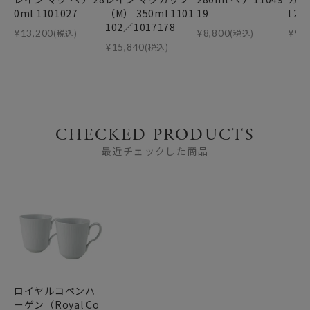
0ml 1101027
（M） 350ml 1101
19
l 2
102／1017178
¥
13,200
(税込)
¥
8,800
(税込)
¥
9,
¥
15,840
(税込)
CHECKED PRODUCTS
最近チェックした商品
ロイヤルコペンハ
ーゲン（Royal Co