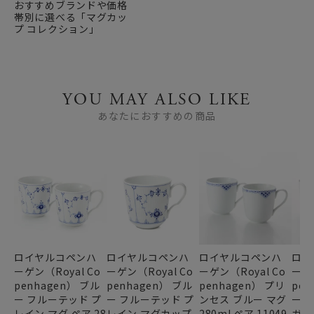
おすすめブランドや価格
帯別に選べる「マグカッ
プ コレクション」
YOU MAY ALSO LIKE
あなたにおすすめの商品
ロイヤルコペンハ
ロイヤルコペンハ
ロイヤルコペンハ
ロイ
ーゲン（Royal Co
ーゲン（Royal Co
ーゲン（Royal Co
ーゲン
penhagen） ブル
penhagen） ブル
penhagen） プリ
pen
ー フルーテッド プ
ー フルーテッド プ
ンセス ブルー マグ
ー 
レイン マグ ペア 28
レイン マグカップ
280ml ペア 11049
ガ 