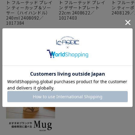
ト フルーテッド プレイ
ト フルーテッド プレイ
ト フルーテ
ン ティーカップ＆ソー
ン デザートプレート
ン ティーポッ
サー（ハイハンドル）
22cm 2408622／
2408129／
240ml 2408092／
1017403
1017384
FEATURE
特集