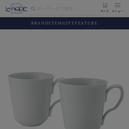
カート
BRAND
ITEM
GIFT
FEATURE