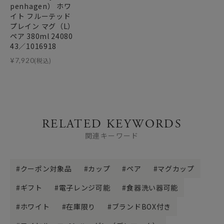
penhagen） ホワ
イト フルーテッド
プレイン マグ（L）
ペア 380ml 24080
43／1016918
¥
7,920
(税込)
RELATED KEYWORDS
関連キーワード
クーポン対象品
カップ
ペア
マグカップ
ギフト
電子レンジ可能
食器洗い器可能
ホワイト
在庫限り
ブランドBOX付き