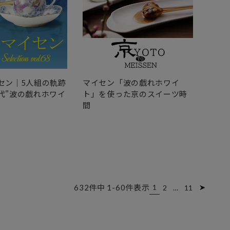
セン｜5人組の軌跡
マイセン「波の戯れホワイ
マイ
代"波の戯れホワイ
ト」を使った京のスイーツ時
ック
間
咲く
632
件中
1
-
60
件表示
1
2
…
11