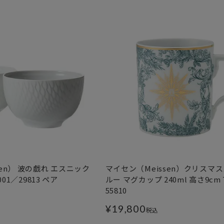
sen） 波の戯れ エスニック
マイセン（Meissen）クリスマス
001／29813 ペア
ルー マグカップ 240ml 高さ9cm 
55810
¥
19,800
税込