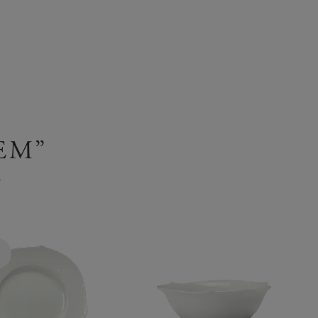
EM”
ム