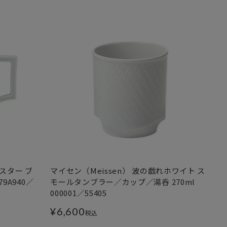
スター ブ
マイセン（Meissen） 波の戯れホワイト ス
79A940／
モールタンブラー／カップ／湯呑 270ml
000001／55405
¥
6,600
税込