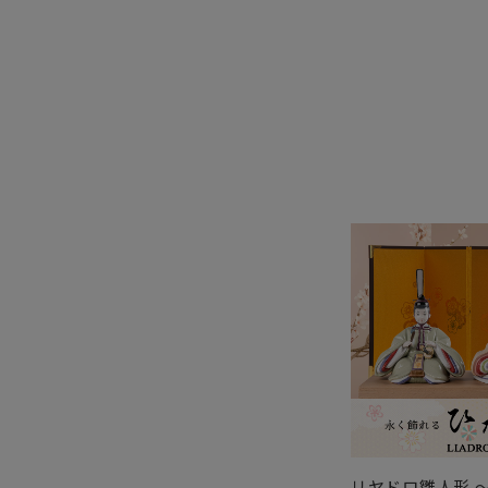
リヤドロ雛人形 