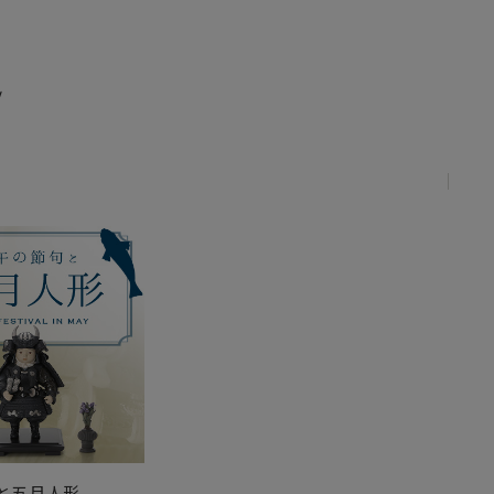
E
と五月人形