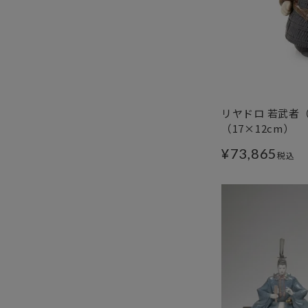
リヤドロ 若武者（小
（17×12cm）
¥
73,865
税込