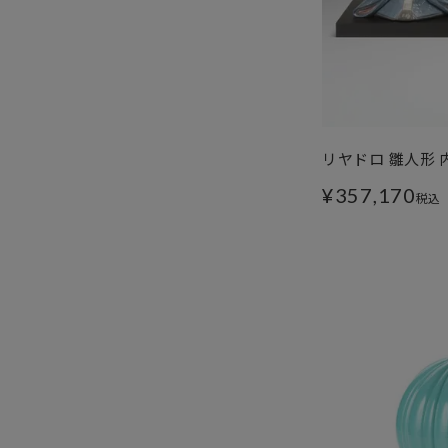
リヤドロ 雛人形 内親
¥
357,170
税込