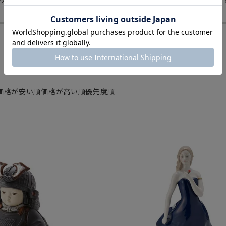
「陶磁器製の兜・五月人形」
価格が安い順
価格が高い順
優先度順