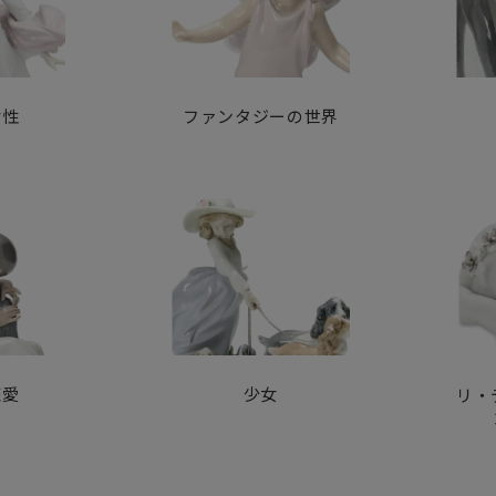
女性
ファンタジーの世界
恋愛
少女
リ・