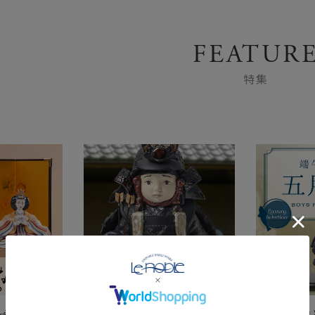
FEATUR
特集
～永く飾れる
リヤドロ季節のインテリア
端午の節句