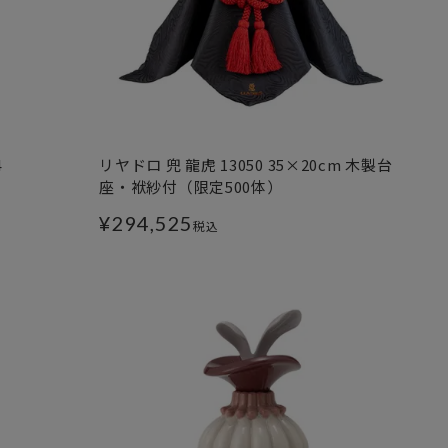
4
リヤドロ 兜 龍虎 13050 35×20cm 木製台
座・袱紗付（限定500体）
¥
294,525
税込