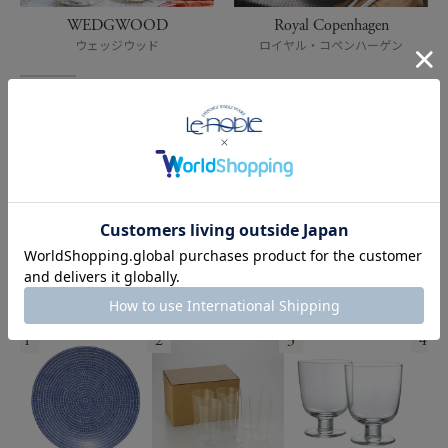
WEDGWOOD
Royal Copenhagen
ウェッジウッド
ロイヤル・コペンハーゲン
すべてのブランドを見る
BEST SELLING RANKING
売れ筋総合ランキング
1
2
3
4