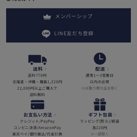
メンバーシップ
LINE友だち登録
送料
配送
送料770円
通常1～3営業日
北海道・沖縄・離島1,320円
以内の出荷
22,000円以上ご購入で
※お取り寄せ品を除く
送料無料
お支払い方法
ギフト包装
クレジット/PayPay
ラッピング(熨斗)/紙袋
コンビニ決済/AmazonPay
各220円
楽天ペイ/銀行振込/代金引換
※一部除く