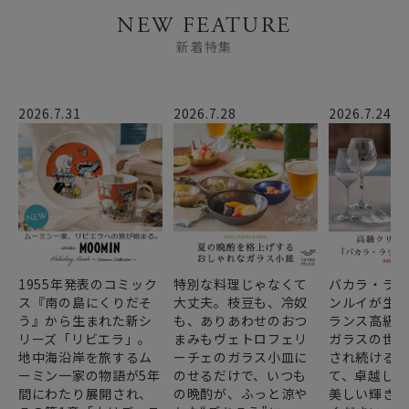
NEW FEATURE
新着特集
2026.7.31
2026.7.28
2026.7.24
1955年発表のコミック
特別な料理じゃなくて
バカラ・ラ
ス『南の島にくりだそ
大丈夫。枝豆も、冷奴
ンルイが生み
う』から生まれた新シ
も、ありあわせのおつ
ランス高級
リーズ「リビエラ」。
まみもヴェトロフェリ
ガラスの世
地中海沿岸を旅するム
ーチェのガラス小皿に
され続ける
ーミン一家の物語が5年
のせるだけで、いつも
て、卓越した
間にわたり展開され、
の晩酌が、ふっと涼や
美しい輝き