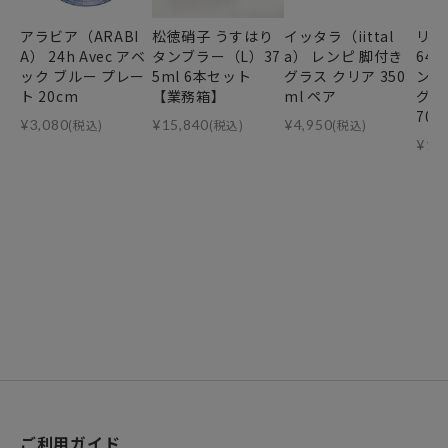
アラビア（ARABI
松徳硝子 うすはり
イッタラ（iittal
リー
A） 24h Avec アベ
タンブラー（L）37
a） レンピ 脚付き
64
ック ブルー プレー
5ml 6本セット
グラス クリア 350
ンデ
ト 20cm
【業務箱】
ml ペア
グ・
70m
¥
3,080
(税込)
¥
15,840
(税込)
¥
4,950
(税込)
¥
11
ご利用ガイド