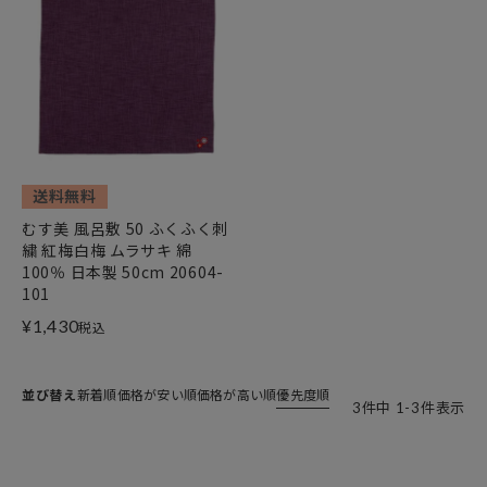
送料無料
むす美 風呂敷 50 ふくふく刺
繍 紅梅白梅 ムラサキ 綿
100％ 日本製 50cm 20604-
101
¥
1,430
税込
並び替え
新着順
価格が安い順
価格が高い順
優先度順
3
件中
1
-
3
件表示