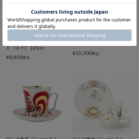
ロシア食器 インペリアル・
ロシア食器 インペリアル・
ポーセリン ブルース（ピンク
ポーセリン ムード ティーカ
ネット） ティーカップ＆ソー
ップ＆ソーサー クワイエッ
サー 250ml（ふた付）New
ト（メイ） 165ml
¥
22,000
税込
¥
8,800
税込
ロシア食器 インペリアル・
ロシア食器 インペリアル・