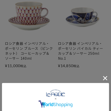
ロシア食器 インペリアル・
ロシア食器 インペリアル・
ポーセリン ブルース（ピンク
ポーセリン バイカル ティー
ネット） コーヒーカップ＆
カップ＆ソーサー 250ml
ソーサー 140ml
No.1
¥
11,000
¥
14,850
税込
税込