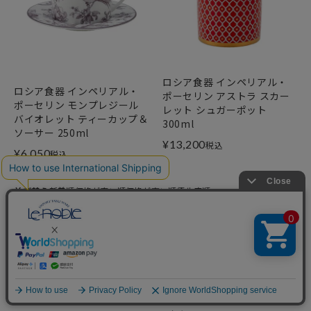
ロシア食器 インペリアル・
ロシア食器 インペリアル・
ポーセリン アストラ スカー
ポーセリン モンプレジール
レット シュガーポット
バイオレット ティーカップ＆
300ml
ソーサー 250ml
¥
13,200
税込
¥
6,050
税込
並び替え
新着順
価格が安い順
価格が高い順
優先度順
310
件中
1
-
60
件表示
1
2
…
6