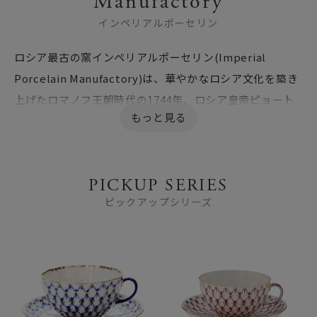
Manufactory
インペリアルポーセリン
ロシア最古の窯インペリアルポーセリン(Imperial
Porcelain Manufactory)は、華やかなロシア文化を築き
上げたロマノフ王朝時代の1744年、ロシア皇帝ピョート
ル大帝の娘エリザヴェータの命により、皇帝専属磁器工場
としてサンクトペテルブルクに設立されました。
ロシア帝国の繁栄とともに発展を遂げ、1925年にはロモ
PICKUP SERIES
ノーソフ磁器工場と改名されました。この時代の製品は
ピックアップシリーズ
門外に流出する事はまれでしたが、1993年の民営化以降
は海外に輸出が開始され、身近に所有が出来るようにな
りました。
以降、現在の名称に移り変わり、280年以上にわたる伝統
と技術で3000種類もの製品を創出してきました。その歴
史と格調の高さで、ロシア国内はもとより世界中で高く評