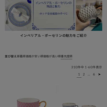
インペリアル・ポーセリンの魅力をご紹介
並び替え
新着順
価格が安い順
価格が高い順
優先度順
310
件中
1
-
60
件表示
1
2
…
6