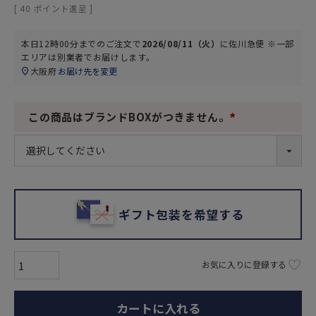
[
40
ポイント進呈 ]
本日
12時00分
までのご注文で
2026/08/11（火）
に
佐川急便 ※一部
エリアは別業者
でお届けします。
大阪府
お届け先を変更
この商品はブランドBOXがつきません。
(
必
須
)
ギフト包装を希望する
お気に入りに登録する
カートに入れる