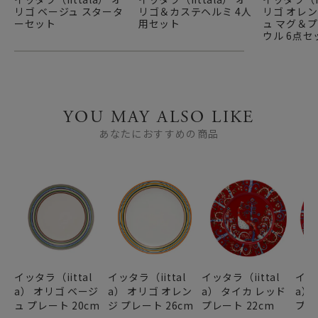
リゴ ベージュ スタータ
リゴ＆カステヘルミ 4人
リゴ オレ
ーセット
用セット
ュ マグ＆
ウル 6点セ
YOU MAY ALSO LIKE
あなたにおすすめの商品
イッタラ（iittal
イッタラ（iittal
イッタラ（iittal
イッタ
a） オリゴ ベージ
a） オリゴ オレン
a） タイカ レッド
a）
ュ プレート 20cm
ジ プレート 26cm
プレート 22cm
プレ