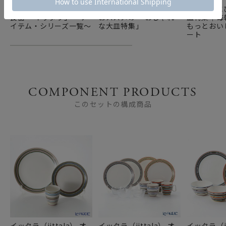
北欧を代表するブランド
パーティー用や大人数に
トーストに
食器 「イッタラ」 ～ア
おススメの 「おしゃれ
皿特集｜毎
イテム・シリーズ一覧～
な大皿特集」
もっとおい
ート
COMPONENT PRODUCTS
このセットの構成商品
イッタラ（iittala） オ
イッタラ（iittala） オ
イッタラ（ii