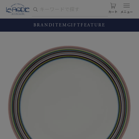
カート
BRAND
ITEM
GIFT
FEATURE