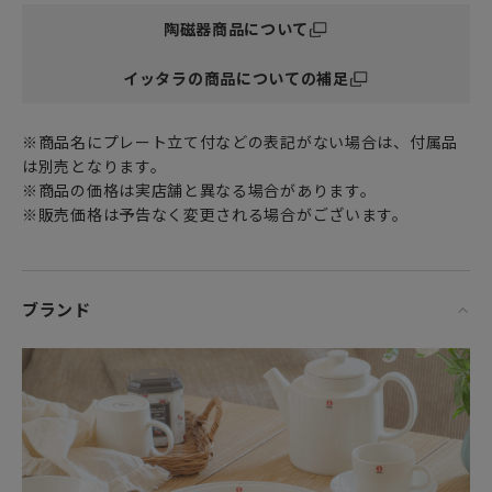
たストーリー展開。
陶磁器商品について
映画に度々登場するおしゃれでセンス溢れる北欧雑貨は
イッタラの商品についての補足
北欧好き女子により一層注目され話題になりました。
こちらと同じオリゴシリーズの色違いでマグカップやボウル
などが映画に登場しています。
※商品名にプレート立て付などの表記がない場合は、付属品
は別売となります。
女性・男性にかかわらず、日頃お世話になっている方、大切
※商品の価格は実店舗と異なる場合があります。
な方へ
※販売価格は予告なく変更される場合がございます。
特別な記念日に心を込めた上品な贈り物、お祝いのギフトや
プレゼントとしてだけでなく
頑張った自分へのご褒美としても最適です。
ブランド
※電子レンジ・オーブン・食器洗い乾燥機・フリーザーでの
使用OKです。
森と湖の国・フィンランドでガラスメーカーとして誕生し
た“イッタラ（iittala）”は
北欧食器や北欧インテリア雑貨を代表するテーブルウェアブ
ランドです。