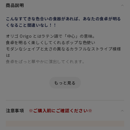
商品説明
こんなすてきな色合いの食器があれば、あなたの食卓が明る
くなること間違いなし！！
オリゴ Origo とはラテン語で「中心」の意味。
食卓を明るく楽しくしてくれるポップな色使い
モダンなシェイプと太さの異なるカラフルなストライプ模様
は
食卓をぱっと華やかに演出してくれます。
元気な印象を受ける鮮やかなボーダーデザインの北欧食器は
ティーマなどの無地のアイテムとも相性抜群です。
フィンランドの首都ヘルシンキで食堂を切り盛りする
日本人女性を主人公にした映画「かもめ食堂」。
2006年に公開されたこちらの映画は
注意事項
※ご購入前にご確認ください※
アラビアやイッタラなど北欧デザインの食器やキッチン雑貨
が多数登場し
北欧の美しい景色、そして、心がほっこりするゆったりとし