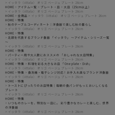
イッタラ（iittala） オリゴ ベージュ プレート 26cm
HOME
アイテム一覧
プレート・皿
大皿（25cm以上）
イッタラ（iittala） オリゴ ベージュ プレート 26cm
HOME
全商品
イッタラ（iittala） オリゴ ベージュ プレート 26cm
HOME
特集
秋のテーブルコーディネート｜洋食器で楽しむ秋の暮らし
イッタラ（iittala） オリゴ ベージュ プレート 26cm
HOME
特集
北欧を代表するブランド食器 「イッタラ」 ～アイテム・シリーズ一覧
～
イッタラ（iittala） オリゴ ベージュ プレート 26cm
HOME
特集
パーティー用や大人数におススメの 「おしゃれな大皿特集」
イッタラ（iittala） オリゴ ベージュ プレート 26cm
HOME
特集
料理を彩る大きなお皿 「One plate・Dish」
イッタラ（iittala） オリゴ ベージュ プレート 26cm
HOME
特集
食洗機・電子レンジ対応！お手入れ楽なブランド洋食器
イッタラ（iittala） オリゴ ベージュ プレート 26cm
HOME
特集
トーストにぴったりのお皿特集｜毎朝の食パンがもっとおいしくなる
プレート
イッタラ（iittala） オリゴ ベージュ プレート 26cm
HOME
特集
いつものカレーを、特別な一皿に。 彩り豊かなカレーと楽しむ、世界
の洋食器
イッタラ（iittala） オリゴ ベージュ プレート 26cm