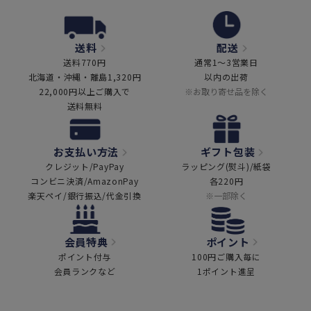
送料
配送
送料770円
通常1～3営業日
北海道・沖縄・離島1,320円
以内の出荷
22,000円以上ご購入で
※お取り寄せ品を除く
送料無料
お支払い方法
ギフト包装
クレジット/PayPay
ラッピング(熨斗)/紙袋
コンビニ決済/AmazonPay
各220円
楽天ペイ/銀行振込/代金引換
※一部除く
会員特典
ポイント
ポイント付与
100円ご購入毎に
会員ランクなど
1ポイント進呈