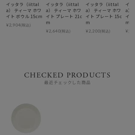
イッタラ（iittal
イッタラ（iittal
イッタラ（iittal
イッタ
a） ティーマ ホワ
a） ティーマ ホワ
a） ティーマ ホワ
a）
イト ボウル 15cm
イト プレート 21c
イト プレート 15c
イト
m
m
m
¥
2,904
(税込)
¥
2,640
(税込)
¥
2,200
(税込)
¥
2,
CHECKED PRODUCTS
最近チェックした商品