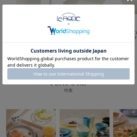
イッタラ（iittala） テ
イッタラ（iittala） テ
イッタラ（ii
ィーマ ホワイト マグ
ィーマ ホワイト スクエ
ィーマ ホワ
300ml
アプレート 16×16cm
15cm
FEATURE
特集