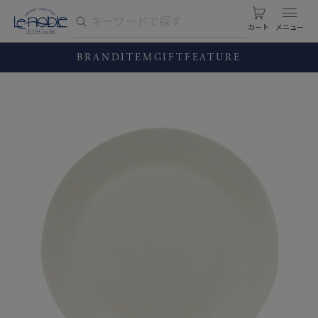
カート
BRAND
ITEM
GIFT
FEATURE