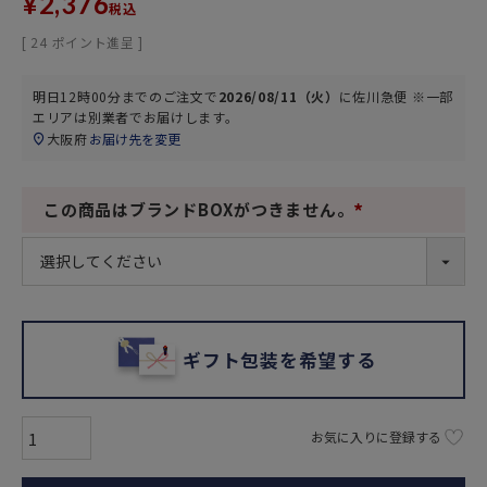
¥
2,376
税込
[
24
ポイント進呈 ]
明日
12時00分
までのご注文で
2026/08/11（火）
に
佐川急便 ※一部
エリアは別業者
でお届けします。
大阪府
お届け先を変更
この商品はブランドBOXがつきません。
(
必
須
)
ギフト包装を希望する
お気に入りに登録する