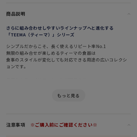
商品説明
さらに組み合わせしやすいラインナップへと進化する
「TEEMA（ティーマ）」シリーズ
シンプルだからこそ、長く使えるリピート率No.1
無限の組み合せが楽しめるティーマの食器は
食事のスタイルが変化しても対応できる用途の広いコレクシ
ョンです。
豊富なカラーバリエーションが特長のティーマ。
是非、様々なカラーミックスを試して
お好きなテーブルコーディネートを見つけてください。
女性・男性にかかわらず、日頃お世話になっている方、大切
な方へ
特別な記念日に心を込めた上品な贈り物、お祝いのギフトや
注意事項
※ご購入前にご確認ください※
プレゼントとしてだけでなく
頑張った自分へのご褒美としても最適です。