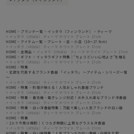
HOME
ブランド一覧
イッタラ（フィンランド）
ティーマ
イッタラ（iittala） ティーマ ホワイト プレート 17cm
HOME
アイテム一覧
プレート・皿
小皿（10～17.9cm）
イッタラ（iittala） ティーマ ホワイト プレート 17cm
HOME
全商品
イッタラ（iittala） ティーマ ホワイト プレート 17cm
HOME
ギフト
イッタラギフト特集｜“ちょうどいい心地よさ”を贈る
イッタラ（iittala） ティーマ ホワイト プレート 17cm
HOME
特集
北欧を代表するブランド食器 「イッタラ」 ～アイテム・シリーズ一覧
～
イッタラ（iittala） ティーマ ホワイト プレート 17cm
HOME
特集
料理が映える！人気おしゃれ食器ブランド
イッタラ（iittala） ティーマ ホワイト プレート 17cm
HOME
特集
食洗機・電子レンジ対応！お手入れ楽なブランド洋食器
イッタラ（iittala） ティーマ ホワイト プレート 17cm
HOME
特集
白い洋食器特集｜万能で美しい人気ブランドの白い器
イッタラ（iittala） ティーマ ホワイト プレート 17cm
HOME
特集
2人で今宵は晩酌｜くつろぎ時間に上質なグラス＆洋食器
イッタラ（iittala） ティーマ ホワイト プレート 17cm
HOME
特集
白い器特集｜人気ブランドの白い食器・白磁を比較