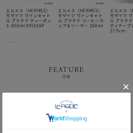
エルメス（HERMES）
エルメス（HERMES）
エルメス（H
モザイク ヴァンキャト
モザイク ヴァンキャト
モザイク 
ル プラチナ ティーポッ
ル プラチナ コーヒーカ
ル プラチナ
ト 850ml 035018P
ップ＆ソーサー 100ml
ディナープ
27.5cm
FEATURE
特集