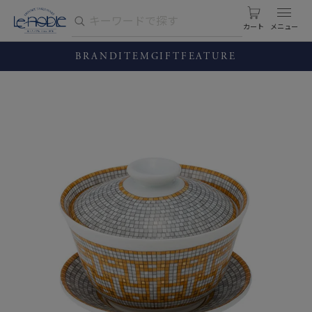
カート
BRAND
ITEM
GIFT
FEATURE