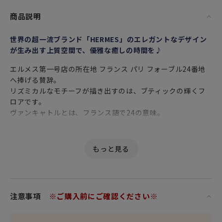
商品説明
世界の超一流ブランド「HERMES」のエレガントなデザイン
が生み出す上質空間で、優雅な癒しの時間を♪
エルメス第一号店の所在地 フランス パリ フォーブル24番地
へ捧げる賛辞。
リズミカルなモチーフが描き出すのは、ブティックの輝くフ
ロアです。
ヴァンキャトルとは、フランス語で24の意味。
女性・男性にかかわらず、日頃お世話になっている方、大切
な方へ
特別な記念日に心を込めた上品な贈り物、お祝いのギフトや
プレゼントとしてだけでなく
頑張った自分へのご褒美としても最適です。
注意事項
※ご購入前にご確認ください※
フランスらしいエレガントさと高級感に加え、「エルメス」
ならではのデザインセンスを用いた
特別な日のディナーや二人きりのティータイムをお楽しみい