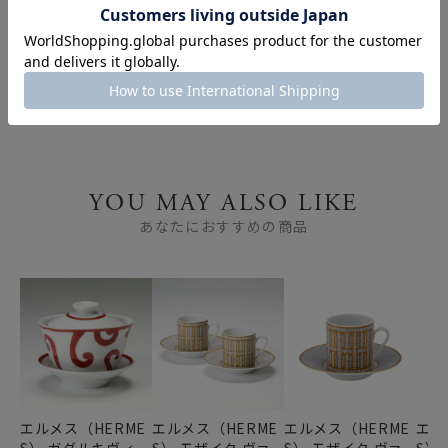
ブランド食器を使って、
緑茶に合うカップ・ティ
おうちでたのしむアフタ
ーカップ特集｜お茶時間
ヌーンティー ～お皿 ＆
を楽しむ食器
カップ～
YOU MAY ALSO LIKE
あなたにおすすめの商品
エルメス（HERME
エルメス（HERME
エルメス（HERME
エル