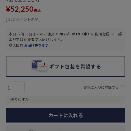
のところ
¥
55,000
¥
52,250
税込
[
523
ポイント進呈 ]
本日
12時00分
までのご注文で
2026/08/19（水）
に
佐川急便 ※一部
エリアは別業者
でお届けします。
大阪府
お届け先を変更
ギフト包装を希望する
お気に入りに登録する
残りわずか
カートに入れる