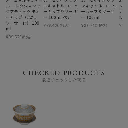
S） ガダルキヴィー
S） モザイク ヴァ
S） モザイク ヴァ
S）
ル コレクション ア
ンキャトル コーヒ
ンキャトル コーヒ
ンキ
ジアティック ティ
ーカップ＆ソーサ
ーカップ＆ソーサ
ナ 
ーカップ（ふた、
ー 100ml ペア
ー 100ml
＆ソ
ソーサー付） 130
¥
79,420
(税込)
¥
39,710
(税込)
¥
39
ml
¥
36,575
(税込)
CHECKED PRODUCTS
最近チェックした商品