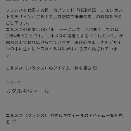
フランスを代表する超一流ブランド「HERMES」。エレガン
トなデザインが生み出す上質空間で優雅な癒しの時間をお過
ごし下さい。
エルメスの創業は1837年。テーブルウェアに進出したのは
1984年のことです。エルメスの得意とする「エレガンス」が
磁器の上で繰り広げられています。遊び心や楽しさをデザイ
ンの中に生かしたスタイルは世界中から広く愛されていま
す。
エルメス（フランス）のアイテム一覧を見る
シリーズ
ガダルキヴィール
エルメス（フランス） ガダルキヴィールのアイテム一覧を見
る