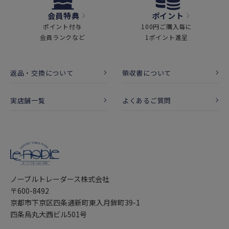
会員特典
ポイント
ポイント付与
100円ご購入毎に
会員ランクなど
1ポイント進呈
返品・交換について
領収書について
実店舗一覧
よくあるご質問
ノーブルトレーダース株式会社
〒600-8492
京都市下京区四条通新町東入月鉾町39-1
四条烏丸大西ビル501号