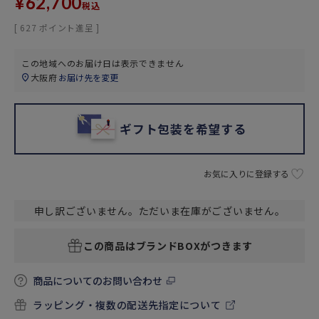
¥
62,700
税込
[
627
ポイント進呈 ]
この地域へのお届け日は表示できません
大阪府
お届け先を変更
ギフト包装を希望する
お気に入りに登録する
申し訳ございません。ただいま在庫がございません。
この商品はブランドBOXがつきます
商品についてのお問い合わせ
ラッピング・複数の配送先指定について