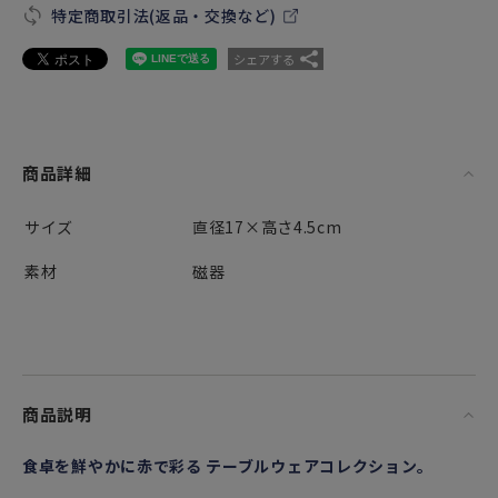
特定商取引法(返品・交換など)
シェアする
商品詳細
サイズ
直径17×高さ4.5cm
素材
磁器
商品説明
食卓を鮮やかに赤で彩る テーブルウェアコレクション。