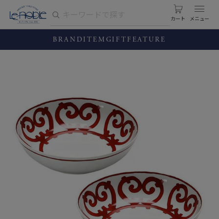
カート
BRAND
ITEM
GIFT
FEATURE