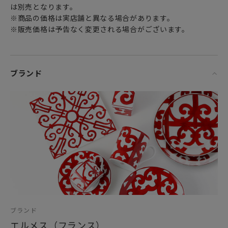
特別な日のディナーや二人きりのティータイムをお楽しみい
は別売となります。
ただけるテーブルウェアコレクション。
※商品の価格は実店舗と異なる場合があります。
世界有数のハイブランド「エルメス」の素敵な食器達に囲ま
※販売価格は予告なく変更される場合がございます。
れて寛ぐ時間はまさに至福のひとときです。
ブランド
ブランド
エルメス（フランス）