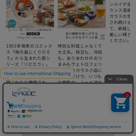
ンルイが生み
ランス高級
ガラスの世
され続ける
て、卓越した
美しい輝き
ください。
1955年発表のコミック
特別な料理じゃなくて
ス『南の島にくりだそ
大丈夫。枝豆も、冷奴
う』から生まれた新シ
も、ありあわせのおつ
リーズ「リビエラ」。
まみもヴェトロフェリ
地中海沿岸を旅するム
ーチェのガラス小皿に
ーミン一家の物語が5年
のせるだけで、いつも
間にわたり展開され、
の晩酌が、ふっと涼や
その第1章「ホリデーラ
かな“ごちそう”に。
ッシュ」が登場しま
す。
すべての特集ページを見る