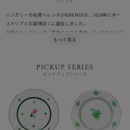
ヘレンド
ハンガリーの名窯ヘレンド(HEREND)は、1826年にオー
ストリアとの国境近くに誕生しました。
当時のハンガリーは「貴族のなかの貴族」といわれたハプ
スブルク家の統治下にあり、ヘレンドもウィーンの宮廷サ
ロンでその技術に磨きをかけていきます。繊細な手描きの
技法で作り出される美しい器は、皇帝フランツ・ヨゼフ
PICKUP SERIES
やエリザベート妃をはじめ、多くの王侯貴族に愛され、
ピックアップシリーズ
ヘレンドの名を広めていきました。
特に1851年、ロンドン万国博覧会でヴィクトリア女王
が、ウィンザー城で使用する食器として、ヘレンドのディ
ナーセットを購入したことが、ブランドの知名度を一気
に高めました。
現代にあっても「あつらえの器」としての誇りを失わず、
秘伝の技術を伝承し続けています。