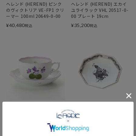
ヘレンド (HEREND) ピンク
ヘレンド (HEREND) エカイ
のヴィクトリア VE-FP1 クリ
ユライラック VHL 20517-0-
ーマー 100ml 20649-0-00
00 プレート 19cm
¥
40,480
¥
35,200
税込
税込
ヘレンド (HEREND) バイオ
ヘレンド (HEREND) アポニ
レット（ライラック）
ーブラックプラチナ ANG-PT
VIOLETL 00724-0-00 ティ
04307-1-00 小皿（オクタゴ
ーカップ＆ソーサー 200ml
ナル） 11cm
¥
35,200
¥
9,680
税込
税込