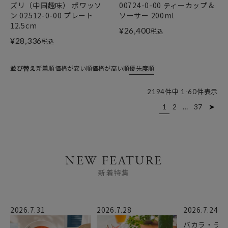
ズリ（中国趣味） ポワッソ
00724-0-00 ティーカップ＆
ン 02512-0-00 プレート
ソーサー 200ml
12.5cm
¥
26,400
税込
¥
28,336
税込
並び替え
新着順
価格が安い順
価格が高い順
優先度順
2194
件中
1
-
60
件表示
1
2
…
37
NEW FEATURE
新着特集
2026.7.31
2026.7.28
2026.7.24
バカラ・ラ