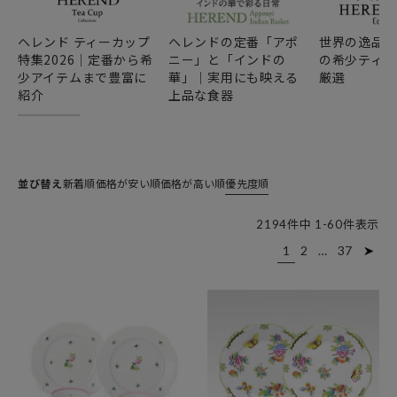
ヘレンド ティーカップ
ヘレンドの定番「アポ
世界の逸品
特集2026｜定番から希
ニー」と「インドの
の希少ティー
少アイテムまで豊富に
華」｜実用にも映える
厳選
紹介
上品な食器
並び替え
新着順
価格が安い順
価格が高い順
優先度順
2194
件中
1
-
60
件表示
1
2
…
37