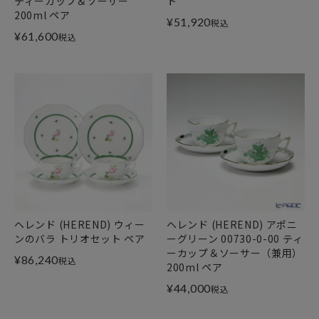
ティーカップ＆ソーサー
ト
200ml ペア
¥
51,920
税込
¥
61,600
税込
ヘレンド (HEREND) ウィー
ヘレンド (HEREND) アポニ
ンのバラ トリオセット ペア
ーグリーン 00730-0-00 ティ
ーカップ＆ソーサー（兼用）
¥
86,240
税込
200ml ペア
¥
44,000
税込