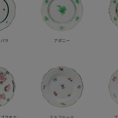
のバラ
アポニー
・プラチナ
ミルフルール
プ