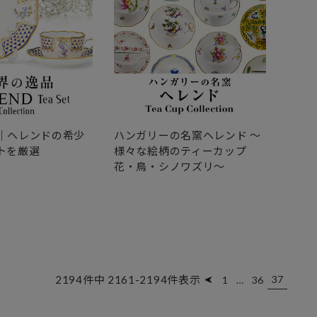
｜ヘレンドの希少
ハンガリーの名窯ヘレンド ～
ヘレン
トを厳選
様々な絵柄のティーカップ
｜ハ
花・鳥・シノワズリ～
ンガ
2194
件中
2161
-
2194
件表示
37
1
…
36