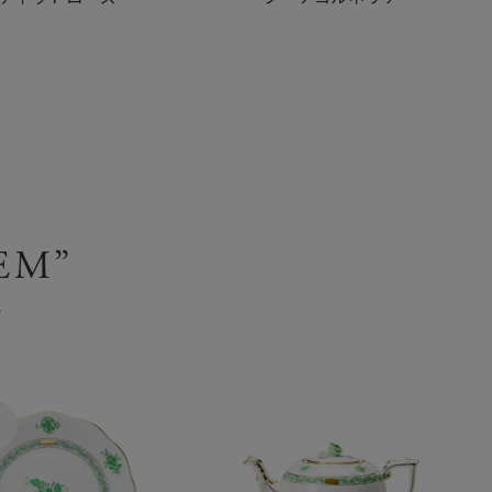
EM”
ム