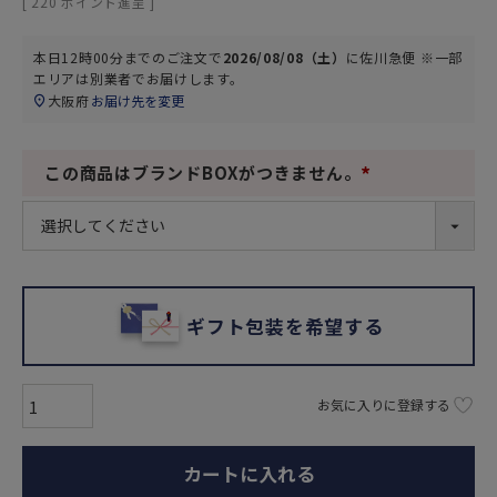
[
220
ポイント進呈 ]
本日
12時00分
までのご注文で
2026/08/08（土）
に
佐川急便 ※一部
エリアは別業者
でお届けします。
大阪府
お届け先を変更
この商品はブランドBOXがつきません。
(
必
須
)
ギフト包装を希望する
お気に入りに登録する
カートに入れる