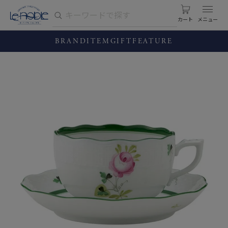
カート
BRAND
ITEM
GIFT
FEATURE