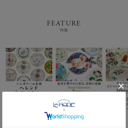
FEATURE
特集
ヘレンドティーカップコ
食卓にも明るく花のある
ブランド食
レクション
生活を 花柄テーブルウ
おうちでた
ェア
ヌーンティー
カップ～