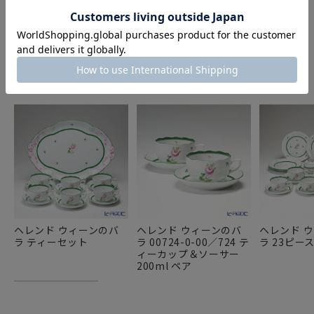
COMPONENT PRODUCTS
このセットの構成商品
ヘレンド ウィーンのバ
ヘレンド ウィーンのバ
ヘレンド 
ラ ティーセット
ラ 00724-0-00／724 テ
ラ 23ピー
ィーカップ＆ソーサー
200ml ペア