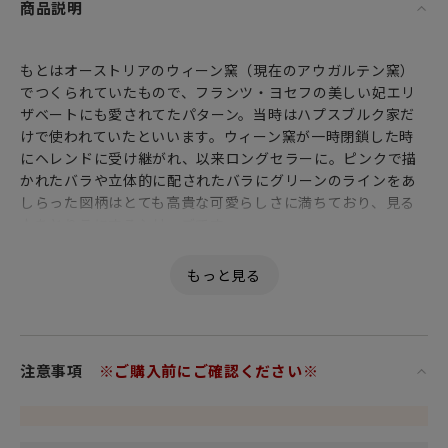
商品説明
もとはオーストリアのウィーン窯（現在のアウガルテン窯）
でつくられていたもので、フランツ・ヨセフの美しい妃エリ
ザベートにも愛されてたパターン。当時はハプスブルク家だ
けで使われていたといいます。ウィーン窯が一時閉鎖した時
にヘレンドに受け継がれ、以来ロングセラーに。ピンクで描
かれたバラや立体的に配されたバラにグリーンのラインをあ
しらった図柄はとても高貴な可愛らしさに満ちており、見る
人をとりこにするシリーズです。
注意事項
※ご購入前にご確認ください※