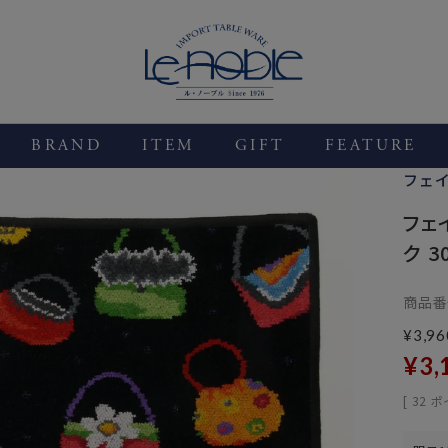
BRAND
ITEM
GIFT
FEATURE
フェ
フェ
ク 3
商品番
¥
3,96
¥
3,
[
32
ポ