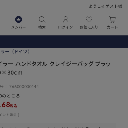
ようこそゲスト様
メンバー
検索
ログイン
お気に入り
カート
イラー（ドイツ）
イラー ハンドタオル クレイジーバッグ ブラッ
0×30cm
号
766000000144
のところ
0
168
税込
イント進呈 ]