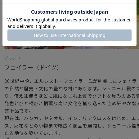
ブランド
フェイラー（ドイツ）
20世紀中頃、エルンスト・フェイラー氏が創業したフェイラ
の自然と歴史・文化の豊かな村にあります。シュニール織の
り、使えば使うほどに肌になじむ上質でソフトな厚みのある
発色とひと柄ひと柄薫り高い文化を織り込んだきめ細やかな
芸術品です。
現在は、ハンカチやタオル、インテリアクロスをはじめ、エ
ス、財布などの小物まで幅広く商品を展開し、シュニール織
たる地位を築いています。