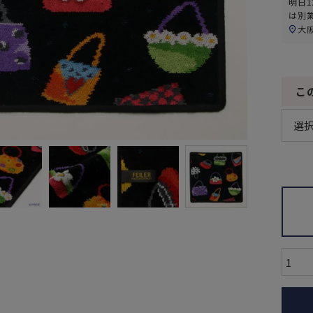
明日
1
は別
大
こ