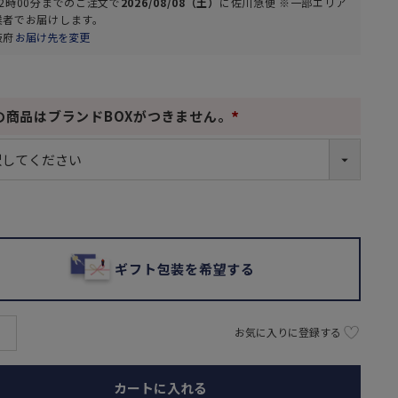
2時00分
までのご注文で
2026/08/08（土）
に
佐川急便 ※一部エリア
業者
でお届けします。
阪府
お届け先を変更
の商品はブランドBOXがつきません。
(
必
須
)
ギフト包装を希望する
お気に入りに登録する
カートに入れる