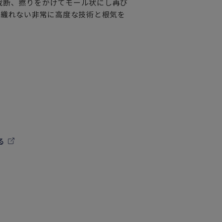
裁断、撚りをかけてモール状にし再び
か織れない非常に高度な技術と根気を
る