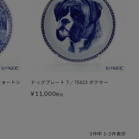
ッフォートシ
ドッグプレート T／75623 ボクサー
¥
11,000
税込
3
件中
1
-
3
件表示