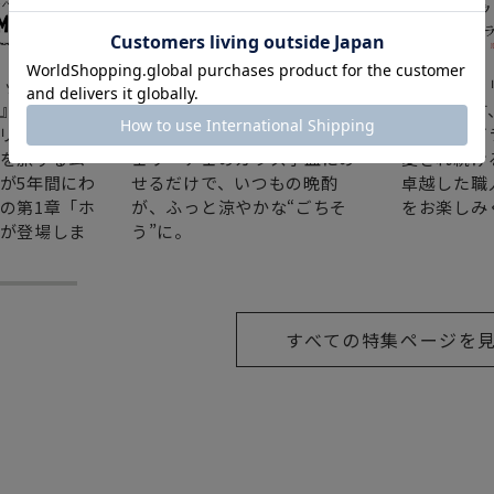
ミックス『南
特別な料理じゃなくて大丈
バカラ・ラ
』から生ま
夫。枝豆も、冷奴も、ありあ
が生み出す
リビエ
わせのおつまみもヴェトロフ
リスタルガ
を旅するム
ェリーチェのガラス小皿にの
愛され続け
が5年間にわ
せるだけで、いつもの晩酌
卓越した職
の第1章「ホ
が、ふっと涼やかな“ごちそ
をお楽しみ
が登場しま
う”に。
すべての特集ページを