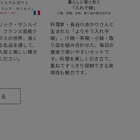
リック・サンルイ
料理家・長谷川あかりさんと
いつ
、フランス高級ク
生まれた「よりそう入れ子
もっ
ラスの世界。長く
碗」。汁碗・茶碗・小鉢・取
のプ
る名品を通して、
り皿を組み合わせた、毎日の
ルプ
人技と美しい輝き
食卓で使いやすいセットで
スプ
ください。
す。料理を美しく引き立て、
を彩
重ねてすっきり収納できる実
しま
用性も魅力です。
見る