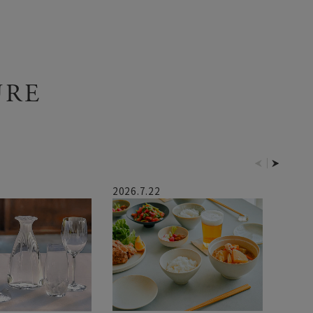
URE
2026.7.22
2026.