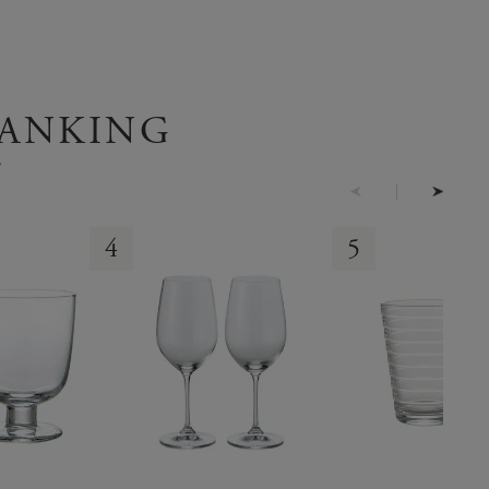
RANKING
グ
4
5