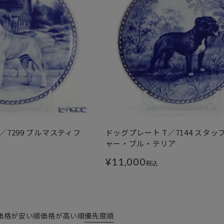
／7299 ブルマスティフ
ドッグプレート T／7144 スタ
ャー・ブル・テリア
¥
11,000
税込
価格が安い順
価格が高い順
優先度順