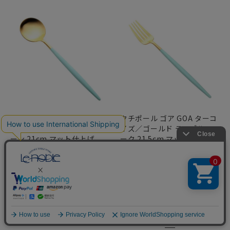
クチポール ゴア GOA ターコ
クチポール ゴア GOA ターコ
イズ／ゴールド テーブルスプ
イズ／ゴールド テーブルフォ
ーン 21cm マット仕上げ
ーク 21.5cm マット仕上げ
¥
3,267
¥
3,267
税込
税込
並び替え
新着順
価格が安い順
価格が高い順
優先度順
529
件中
1
-
60
件表示
1
2
…
9