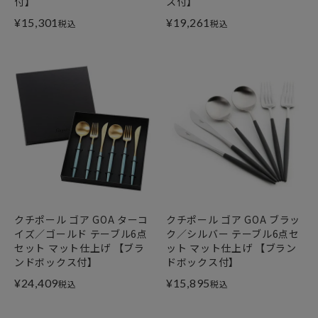
付】
ス付】
¥
15,301
¥
19,261
税込
税込
クチポール ゴア GOA ターコ
クチポール ゴア GOA ブラッ
イズ／ゴールド テーブル6点
ク／シルバー テーブル6点セ
セット マット仕上げ 【ブラ
ット マット仕上げ 【ブラン
ンドボックス付】
ドボックス付】
¥
24,409
¥
15,895
税込
税込