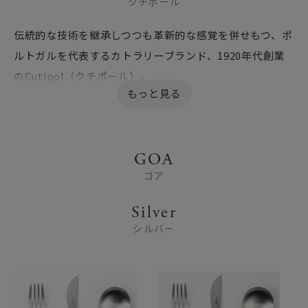
クチポール
伝統的な技術を継承しつつも革新的な感覚を併せもつ、ポ
ルトガルを代表するカトラリーブランド、1920年代創業
のCutipol（クチポール）。
オリジナリティに溢れた独創的なデザインはオートメーシ
ョンで作ることができないフォルムも多く、ポルトガル
の熟練した職人さん達により一本一本丁寧に手づくりさ
GOA
れています。また、日本向けには小さなサイズの製品を作
ゴア
るなど、それぞれの地域にあわせデザインしていることも
クチポールの特徴です。
Silver
スタイリッシュな見た目からは想像がつかない驚きの使
シルバー
い心地のよさと人間工学に基づいた完成度の高いデザイ
ンのカトラリーで、華やかでセンスのあるテーブルを演出
します。