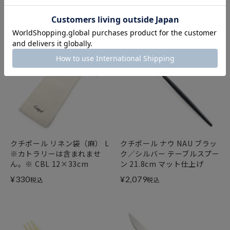
¥
2,178
税込
クチポール リネン袋（麻） L
クチポール ナウ NAU ブラッ
※カトラリーは含まれませ
ク／シルバー テーブルスプー
ん。※ CBL 12×33cm
ン 21.8cm マット仕上げ
¥
330
¥
2,079
税込
税込