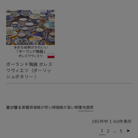
ポーランド陶器 ボレス
ワヴィエツ（ポーリッ
シュポタリー ）
並び替え
新着順
価格が安い順
価格が高い順
優先度順
285
件中
1
-
60
件表示
1
2
…
5