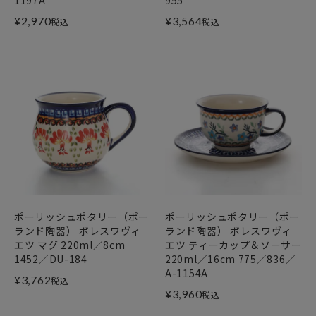
1197A
955
¥
2,970
¥
3,564
税込
税込
ポーリッシュポタリー（ポー
ポーリッシュポタリー（ポー
ランド陶器） ボレスワヴィ
ランド陶器） ボレスワヴィ
エツ マグ 220ml／8cm
エツ ティーカップ＆ソーサー
1452／DU-184
220ml／16cm 775／836／
A-1154A
¥
3,762
税込
¥
3,960
税込