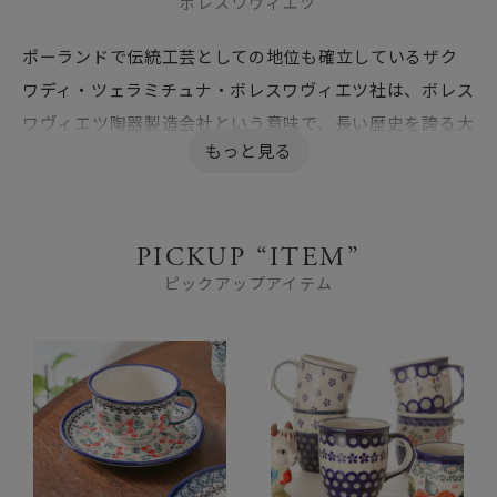
ボレスワヴィエツ
ポーランドで伝統工芸としての地位も確立しているザク
ワディ・ツェラミチュナ・ボレスワヴィエツ社は、ボレス
ワヴィエツ陶器製造会社という意味で、長い歴史を誇る大
手老舗メーカーです。
1000種類以上の豊富なフォルムデザインとパターン数、
また伝統的なデザインも大切に守り続けており、高い技術
PICKUP “ITEM”
と品質、機能と美しさも兼ね備えています。
ピックアップアイテム
世界的にも高く評価され続けており、特に深い藍色の製品
の美しさには定評があります。