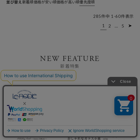
並び替え
新着順
価格が安い順
価格が高い順
優先度順
285
件中
1
-
60
件表示
1
2
…
5
NEW FEATURE
新着特集
2026.7.31
2026.7.28
2026.7.24
バカラ・ラ
ンルイが生み
ランス高級
ガラスの世
され続ける
て、卓越した
美しい輝き