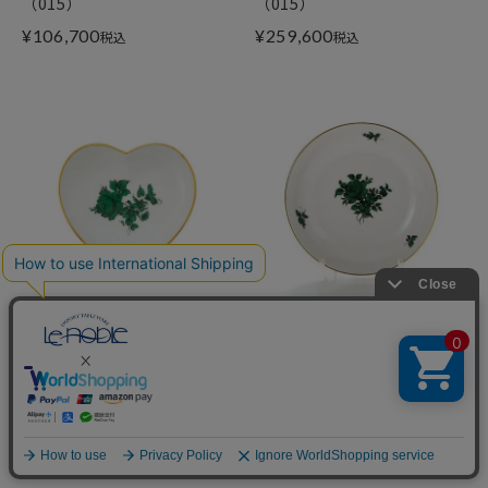
（015）
（015）
¥
106,700
¥
259,600
税込
税込
アウガルテン
アウガルテン
（AUGARTEN） マリアテレ
（AUGARTEN） マリアテレ
ジア（5098A） バラ ハート
ジア（5098A） バラ ラウン
ディッシュ 10cm（862）
ドディッシュ
¥
44,000
税込
12.5cm（069）
¥
36,300
税込