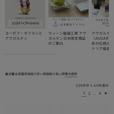
ヨーゼフ・ホフマンと
ウィーン磁器工房 アウ
アウガルテ
アウガルテン
ガルテン日本限定商品
（AUGARTE
のご案内
年の伝統が誇
トリア磁器
並び替え
新着順
価格が安い順
価格が高い順
優先度順
234
件中
1
-
60
件表示
1
2
…
4