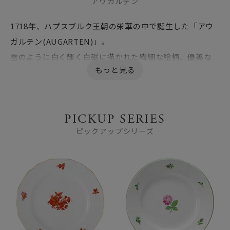
アウガルテン
1718年、ハプスブルク王朝の栄華の中で誕生した「アウ
ガルテン(AUGARTEN)」。
雪のように白く輝く白磁に描かれた繊細な絵柄、優美な
シェイプは300年もの間、世界中の人々を魅了し続けてい
ます。
女帝マリアテレジアにより皇室直属の磁器窯に命じら
PICKUP SERIES
れ、その証としてハプスブルク皇室の楯型紋章を授かる
ピックアップシリーズ
という栄誉を手にし、ハプスブルク王朝の磁器工房とし
て多くの名品を世に送り出しています。 伝統的な芸術性
の高い作品に加え、アールデコのアーティストによる、他
の窯では見られない斬新でモダンな傑作も数多く生み出
され、世界で品質、芸術性と共に、最高級の磁器として
名声を博しています。
近年では、ウィーンの歴史と芸術を受け継ぐ高品質な製