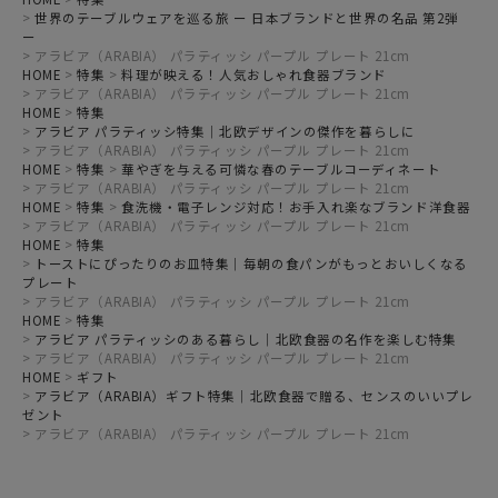
世界のテーブルウェアを巡る旅 ー 日本ブランドと世界の名品 第2弾
ー
アラビア（ARABIA） パラティッシ パープル プレート 21cm
HOME
特集
料理が映える！人気おしゃれ食器ブランド
アラビア（ARABIA） パラティッシ パープル プレート 21cm
HOME
特集
アラビア パラティッシ特集｜北欧デザインの傑作を暮らしに
アラビア（ARABIA） パラティッシ パープル プレート 21cm
HOME
特集
華やぎを与える可憐な春のテーブルコーディネート
アラビア（ARABIA） パラティッシ パープル プレート 21cm
HOME
特集
食洗機・電子レンジ対応！お手入れ楽なブランド洋食器
アラビア（ARABIA） パラティッシ パープル プレート 21cm
HOME
特集
トーストにぴったりのお皿特集｜毎朝の食パンがもっとおいしくなる
プレート
アラビア（ARABIA） パラティッシ パープル プレート 21cm
HOME
特集
アラビア パラティッシのある暮らし｜北欧食器の名作を楽しむ特集
アラビア（ARABIA） パラティッシ パープル プレート 21cm
HOME
ギフト
アラビア（ARABIA）ギフト特集｜北欧食器で贈る、センスのいいプレ
ゼント
アラビア（ARABIA） パラティッシ パープル プレート 21cm