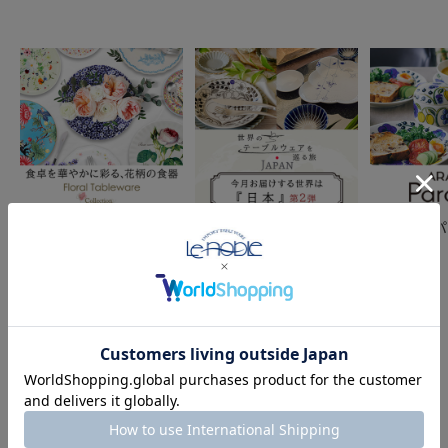
食卓にも明るく花のある
世界のテーブルウェアを
アラビア 
生活を 花柄テーブルウ
巡る旅 ー 日本ブランド
ェア
と世界の名品 第2弾 ー
COMPONENT PRODUCTS
このセットの構成商品