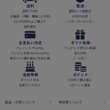
送料
配送
送料770円
通常1～3営業日
北海道・沖縄・離島1,320円
以内の出荷
22,000円以上ご購入で
※お取り寄せ品を除く
送料無料
お支払い方法
ギフト包装
クレジット/PayPay
ラッピング(熨斗)/紙袋
コンビニ決済/AmazonPay
各220円
楽天ペイ/銀行振込/代金引換
※一部除く
会員特典
ポイント
ポイント付与
100円ご購入毎に
会員ランクなど
1ポイント進呈
返品・交換について
領収書について