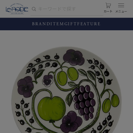
カート
BRAND
ITEM
GIFT
FEATURE