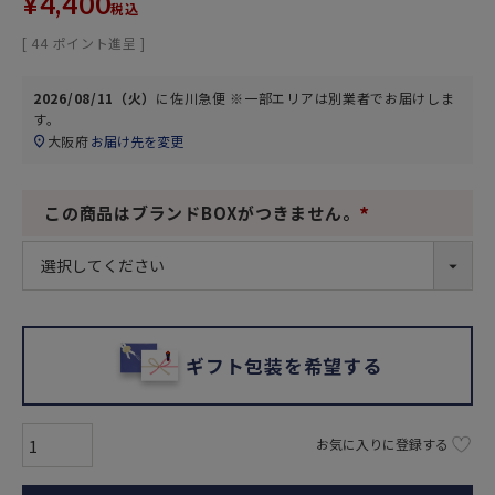
¥
4,400
税込
[
44
ポイント進呈 ]
2026/08/11（火）
に
佐川急便 ※一部エリアは別業者
でお届けしま
す。
大阪府
お届け先を変更
この商品はブランドBOXがつきません。
(
必
須
)
ギフト包装を希望する
お気に入りに登録する