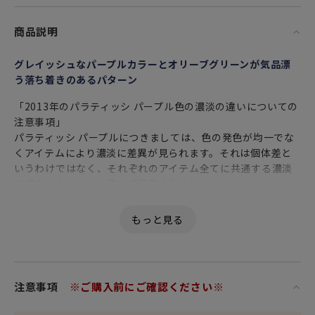
商品説明
グレイッシュなパープルカラーとオリーブグリーンが気品漂
う落ち着きのあるパターン
「2013年のパラティッシ パープル色の濃淡の違いについての
注意事項」
パラティッシ パープルにつきましては、色の発色が均一でな
くアイテムにより濃淡に差異が見られます。それは個体差と
いうわけではなく、それぞれのアイテム全てに共通する濃淡
の傾向となります。予めご了承くださいませ。
大きく実ったぶどうやりんご、自由に手を伸ばす草花――
大胆に描かれた植物たちは、シンプルなディテールの器を賑
やかに彩ります。
女性・男性にかかわらず、日頃お世話になっている方、大切
注意事項
※ご購入前にご確認ください※
な方へ
特別な記念日に心を込めた上品な贈り物、お祝いのギフトや