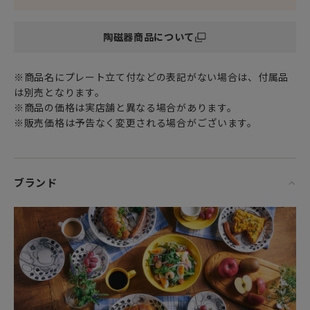
プレゼントだけでなく
頑張った自分へのご褒美としても最適です。
陶磁器商品について
「ご使用上の注意」
※電子レンジ・オーブン・食器洗い乾燥機での使用はOKで
※商品名にプレート立て付などの表記がない場合は、付属品
す。（直火にはご使用いただけません。）
は別売となります。
※商品の価格は実店舗と異なる場合があります。
フィンランド、スウェーデン、ノルウェー、デンマークな
※販売価格は予告なく変更される場合がございます。
ど、北欧（北部ヨーロッパ）で広くみられる北欧雑貨を中心
とした北欧家具や北欧食器達。フィンランドの大自然で育ま
れ、またフィンランド最大の窯である“アラビア
（ARABIA）”社のテーブルウェア“北欧食器”は、言わずと知
ブランド
れた北欧インテリアの必須アイテムです。